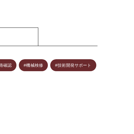
線路確認
#機械検修
#技術開発サポート