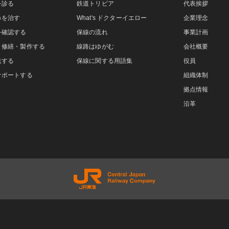
を診る
鉄道トリビア
代表挨拶
みを治す
What's ドクターイエロー
企業理念
を確認する
保線の流れ
事業計画
・修繕・製作する
線路はゆがむ
会社概要
送する
保線に関する用語集
役員
サポートする
組織体制
拠点情報
沿革