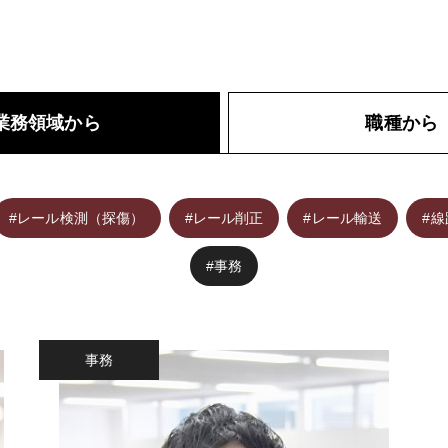
業務領域から
職種から
#レール検測（探傷）
#レール削正
#レール輸送
#
#事務
事務