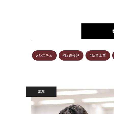
#システム
#軌道検測
#軌道工事
事務