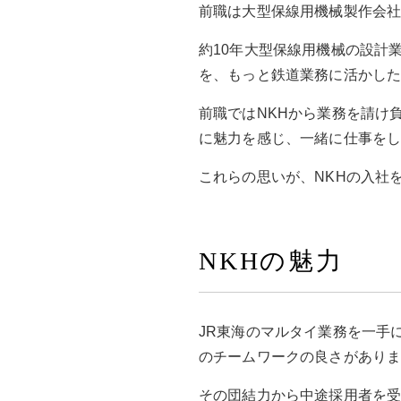
前職は大型保線用機械製作会
約10年大型保線用機械の設計
を、もっと鉄道業務に活かし
前職ではNKHから業務を請け
に魅力を感じ、一緒に仕事を
これらの思いが、NKHの入社
NKHの魅力
JR東海のマルタイ業務を一手
のチームワークの良さがあり
その団結力から中途採用者を