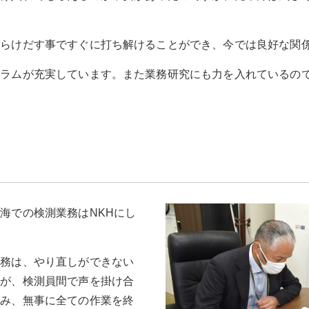
さらけだす事ですぐに打ち解けることができ、今では良好な関
ュラムが充実しています。また業務研究にも力を入れているの
海での検測業務はNKHにし
業務は、やり直しができない
すが、検測員間で声を掛け合
摘み、無事に全ての作業を終