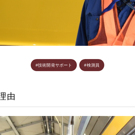
#技術開発サポート
#検測員
理由