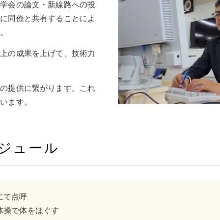
木学会の論文・新線路への投
らに同僚と共有することによ
す。
以上の成果を上げて、技術力
路の提供に繋がります。これ
ています。
ジュール
にて点呼
体操で体をほぐす