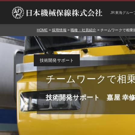
JR東海グルー
HOME
>
採用情報
>
職種・社員紹介
> チームワークで相乗
技術開発サポート
チームワークで相
技術開発サポート
嘉屋 幸