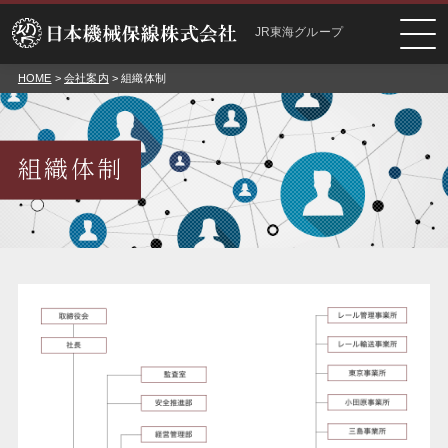
JR東海グループ
HOME
>
会社案内
> 組織体制
組織体制