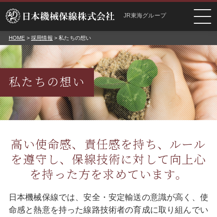
JR東海グループ
HOME
>
採用情報
> 私たちの想い
私たちの想い
高い使命感、責任感を持ち、ルール
を遵守し、
保線技術に対して向上心
を持った方を求めています。
日本機械保線では、安全・安定輸送の意識が高く、使
命感と熱意を持った線路技術者の育成に取り組んでい