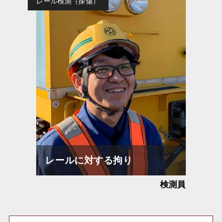
レール検測（探傷）
レールに対する拘り
検測員