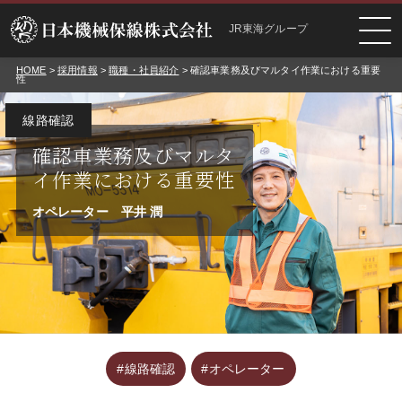
JR東海グループ
HOME
>
採用情報
>
職種・社員紹介
> 確認車業務及びマルタイ作業における重要
性
線路確認
確認車業務及びマルタ
イ作業における重要性
オペレーター
平井 潤
#線路確認
#オペレーター