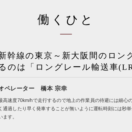
働くひと
新幹線の東京～新大阪間のロン
るのは「ロングレール輸送車(LR
オペレーター
橋本 宗幸
最高速度70km/hで走行するので地上の作業員の待避には細
く通過したり早く発車することが無いように運転時刻には秒単
います。