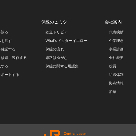
事
保線のヒミツ
会社案内
を診る
鉄道トリビア
代表挨拶
みを治す
What's ドクターイエロー
企業理念
を確認する
保線の流れ
事業計画
・修繕・製作する
線路はゆがむ
会社概要
送する
保線に関する用語集
役員
サポートする
組織体制
拠点情報
沿革