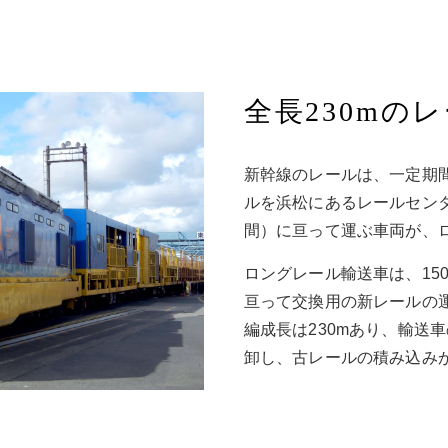
全長230mの
新幹線のレールは、一定期
ルを浜松にあるレールセン
間）に亘って運ぶ車両が、
ロングレール輸送車は、15
亘って交換用の新レールの
編成長は230mあり、輸送
卸し、古レールの積み込み