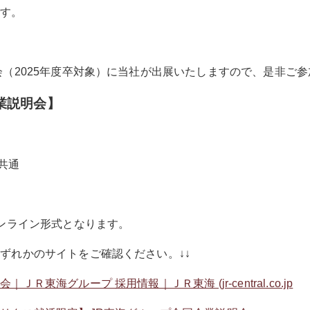
です。
（2025年度卒対象）に当社が
出展いたしますので、是非ご参
業説明
会
】
共通
オンライン形式となります。
ずれかのサイトをご確認ください。↓↓
東海グループ 採用情報｜ＪＲ東海 (jr-central.co.jp