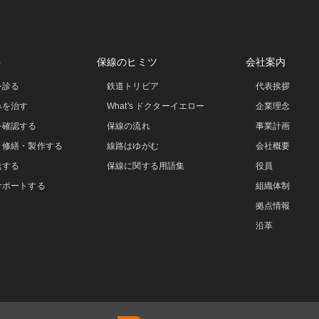
事
保線のヒミツ
会社案内
を診る
鉄道トリビア
代表挨拶
みを治す
What's ドクターイエロー
企業理念
を確認する
保線の流れ
事業計画
・修繕・製作する
線路はゆがむ
会社概要
送する
保線に関する用語集
役員
サポートする
組織体制
拠点情報
沿革