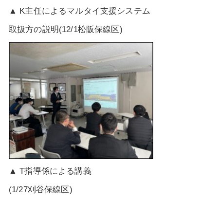
▲ K主任によるマルタイ支援システム
取扱方の説明(12/1松阪保線区)
▲ T指導係による講義
(1/27刈谷保線区)