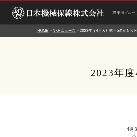
JR東海グルー
HOME
>
NKHニュース
> 2023年度4月入社式～5名がＮ
2023
4月