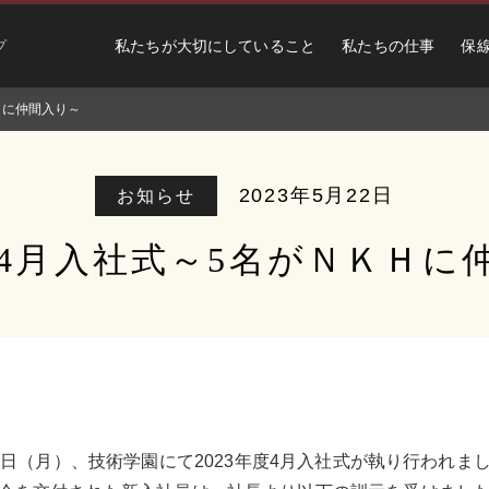
私たちが大切にしていること
私たちの仕事
保
プ
ＫＨに仲間入り～
2023年5月22日
お知らせ
年度4月入社式～5名がＮＫＨに
3日（月）、技術学園にて2023年度4月入社式が執り行われま