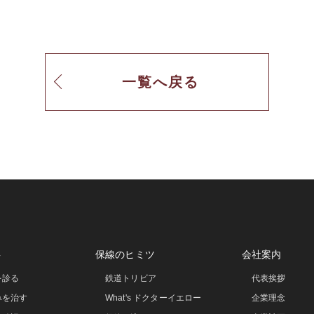
一覧へ戻る
事
保線のヒミツ
会社案内
を診る
鉄道トリビア
代表挨拶
みを治す
What's ドクターイエロー
企業理念