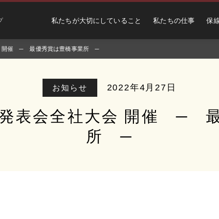
私たちが大切にしていること
私たちの仕事
保
プ
会 開催 ─ 最優秀賞は豊橋事業所 ─
2022年4月27日
お知らせ
究発表会全社大会 開催 ─
所 ─