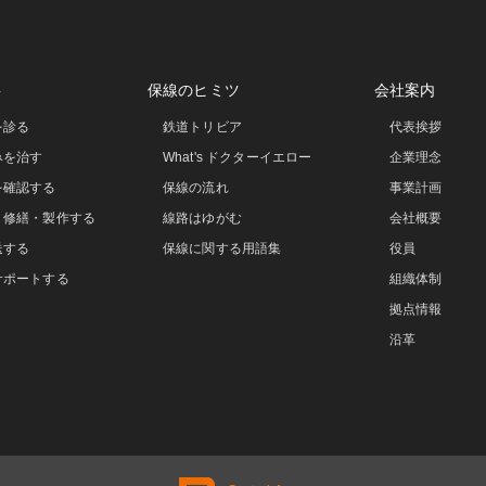
事
保線のヒミツ
会社案内
を診る
鉄道トリビア
代表挨拶
みを治す
What's ドクターイエロー
企業理念
を確認する
保線の流れ
事業計画
・修繕・製作する
線路はゆがむ
会社概要
送する
保線に関する用語集
役員
サポートする
組織体制
拠点情報
沿革