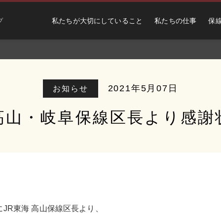
私たちが大切にしていること
私たちの仕事
保
プ
2021年5月07日
お知らせ
高山・岐阜保線区長より感謝
日（火）にJR東海 高山保線区長より、