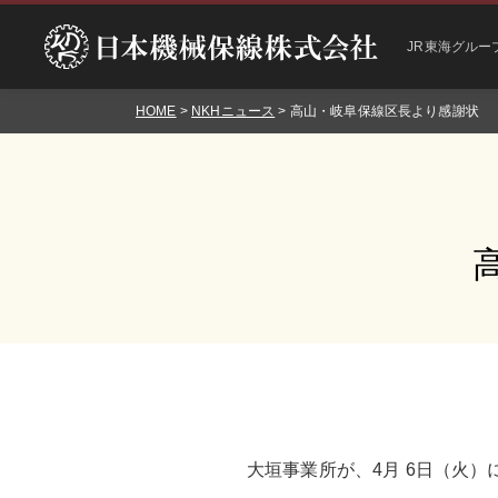
JR東海グルー
HOME
>
NKHニュース
> 高山・岐阜保線区長より感謝状
大垣事業所が、4月 6