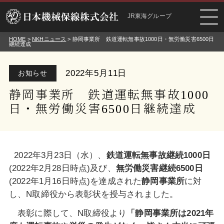
JR東海グループ
HOME
>
NKHニュース
> 静岡事業所 鉄道運転無事故1000日・無労働災害6500日
継続達成
2022年5月11日
お知らせ
静岡事業所 鉄道運転無事故1000
日・無労働災害6500日継続達成
2022年3月23日（水）、
鉄道運転
無事故
継続
1000
日
(2022年2月28日時点)及び、
無労働災害継続
6500
日
(2022年1月16日時点)を
達成された
静岡事業所
に対
し、N取締役から表彰状を授与されました。
表彰に際して、N取締役より
「静岡事業所は
2021
年