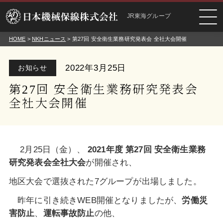
JR東海グループ
HOME
>
NKHニュース
> 第27回 安全衛生業務研究発表会 全社大会開催
2022年3月25日
お知らせ
第27回 安全衛生業務研究発表会
全社大会開催
2月25日（金）、
2021
年度 第
27
回 安全衛生業務
研究発表会全社大会
が
開催され、
地区大会で選抜された7グループが出場しました。
昨年に引き続きWEB開催となりましたが、
労働
災
害防止
、
運転事故防止
の他、