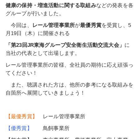
健康
の保持・増進活動に関する
取組み
などの
発表を各
グループが行いました。
今回は、
レール管理事業所
が
最優秀賞
を受賞し、5
月19日（木）に開催される
「
第
2
3
回
JR
東海グループ安全衛生活動交流大会」
に
当社の代表として出場します。
レール管理事業所の皆様、全社員の期待に応え頑張っ
てください！
また、聴講された方は、他所の参考になる取組みを
自箇所へ展開していきましょう！
【最優秀賞】
レール管理事業所
【優秀賞】
鳥飼事業所