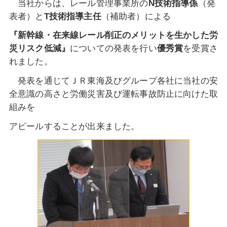
当社からは、レール管理事業所の
N
技術指導係
（発
表者）と
T
技術指導主任
（補助者）による
『
新幹線・在来線レール削正のメリットを生かした労
災リスク低減
』
に
ついての発表を行い
優秀賞
を受賞さ
れました。
発表を通じてＪＲ東海及びグループ各社に当社の安
全意識の高さと労働災害及び
運転事故防止に向けた取
組みを
アピールすることが出来ました。