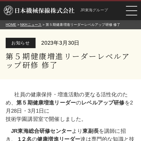
JR東海グループ
HOME
>
NKHニュース
> 第５期健康増進リーダーレベルアップ研修 修了
2023年3月30日
お知らせ
第５期健康増進リーダーレベルア
ップ研修 修了
社員の健康保持・増進活動の更なる活性化のた
め、
第５期
健康
増進リーダー
の
レベルアップ
研修
を2
月28日・3月1日に
技術学園講習室で開催しました。
JR
東海総合研修センター
より
東副長
を講師に招
き、
1
２名
の
健康増進
リーダー
達は専門的な知識と技