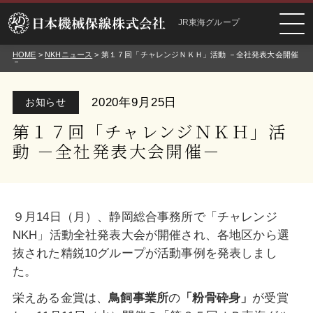
JR東海グループ
HOME
>
NKHニュース
> 第１７回「チャレンジＮＫＨ」活動 －全社発表大会開催
－
2020年9月25日
お知らせ
第１７回「チャレンジＮＫＨ」活
動 －全社発表大会開催－
９月14日（月）、静岡総合事務所で「チャレンジ
NKH」活動全社発表大会が開催され、各地区から選
抜された精鋭10グループが活動事例を発表しまし
た。
栄えある金賞は、
鳥飼事業所
の
「粉骨砕身」
が受賞