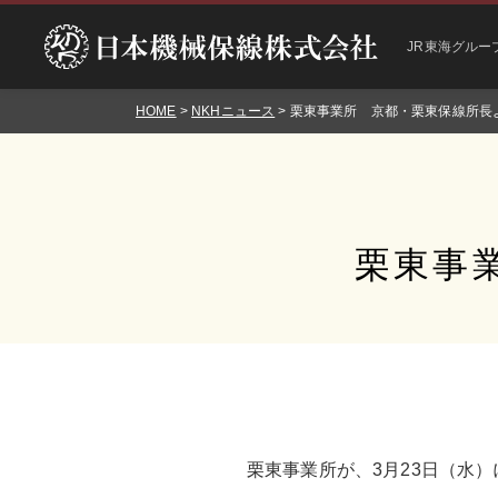
JR東海グルー
HOME
>
NKHニュース
> 栗東事業所 京都・栗東保線所長
栗東事
栗東事業所が、3月23日（水）