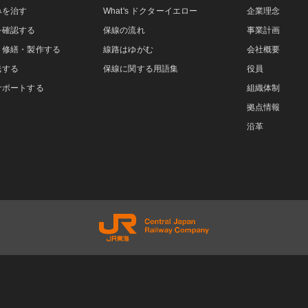
みを治す
What's ドクターイエロー
企業理念
を確認する
保線の流れ
事業計画
・修繕・製作する
線路はゆがむ
会社概要
送する
保線に関する用語集
役員
サポートする
組織体制
拠点情報
沿革