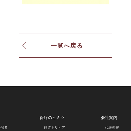
一覧へ戻る
事
保線のヒミツ
会社案内
を診る
鉄道トリビア
代表挨拶