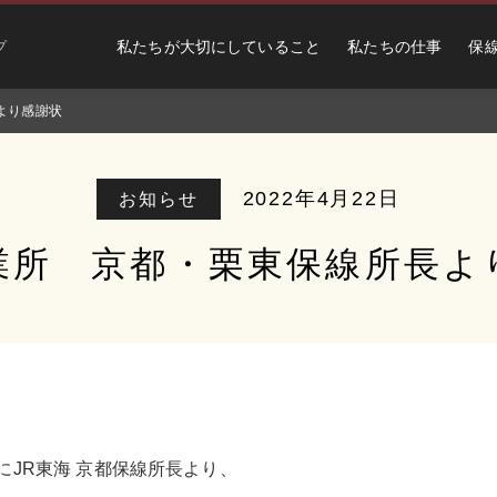
私たちが大切にしていること
私たちの仕事
保
プ
より感謝状
2022年4月22日
お知らせ
業所 京都・栗東保線所長よ
にJR東海 京都保線所長より、