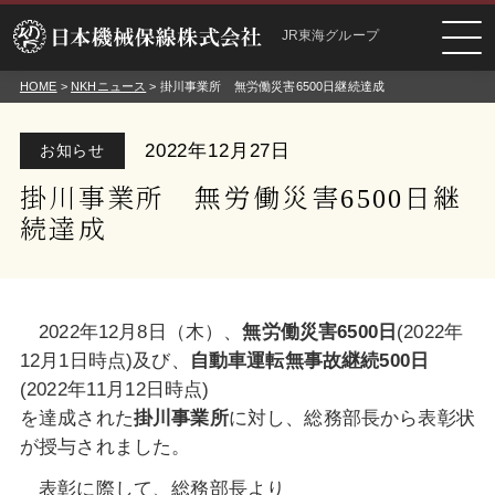
JR東海グループ
HOME
>
NKHニュース
> 掛川事業所 無労働災害6500日継続達成
2022年12月27日
お知らせ
掛川事業所 無労働災害6500日継
続達成
2022年12月8日（木）、
無労働災害
6
500
日
(2022年
12月
1日時点)及び、
自動車運転無事故継続
500
日
(2022年11月12日時点)
を
達成された
掛川
事業所
に対し、総務部長から表彰状
が授与されました。
表彰に際して、総務部長より