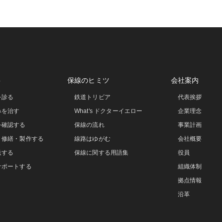
事
保線のヒミツ
会社案内
を診る
鉄道トリビア
代表挨拶
みを治す
What's ドクターイエロー
企業理念
を確認する
保線の流れ
事業計画
・修繕・製作する
線路はゆがむ
会社概要
送する
保線に関する用語集
役員
サポートする
組織体制
拠点情報
沿革