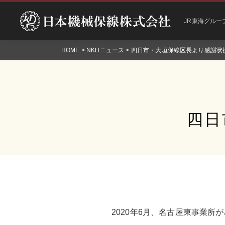
JR東海グルー
HOME
>
NKHニュース
> 四日市・大垣保線区長より感謝状
四日
2020年6月、名古屋東事業