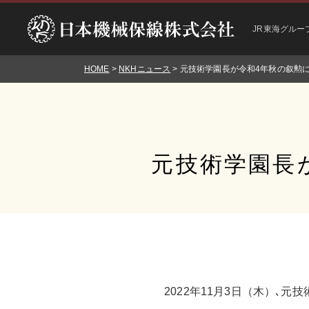
JR東海グルー
HOME
>
NKHニュース
> 元技術学園長が令和4年秋の叙勲
元技術学園長
2022年11月3日（木）､元