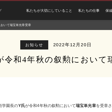
私たちが大切にしていること
私たちの仕事
保
プ
において瑞宝単光章受章
2022年12月20日
お知らせ
が令和4年秋の叙勲において
技術学園長の
Y
氏
が令和4年秋の叙勲において
瑞宝単光章
を受章