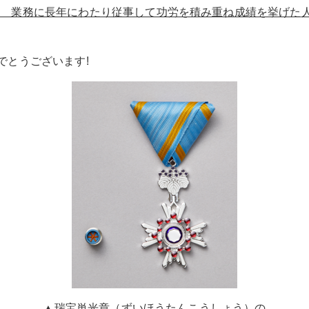
な 業務
に長年にわたり従事して功労を
積み重ね成績
を挙げた
とうございます!
▲瑞宝単光章（ずいほうたんこうしょう）の