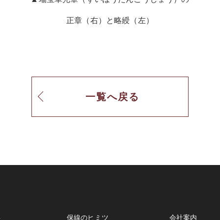
正章（右）と略綬（左）
一覧へ戻る
事
保線のヒミツ
会社案内