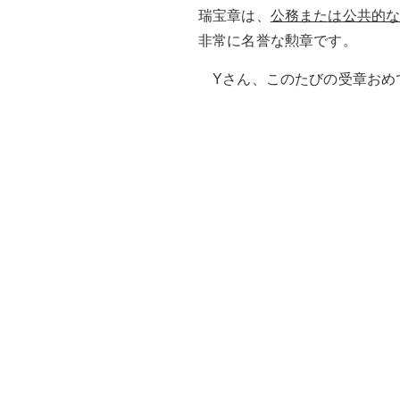
瑞宝章は、
公務また
は
公共的
非常に名誉な勲章です。
Yさん、このたびの受章おめで