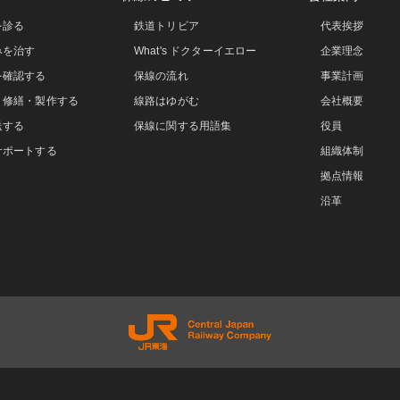
を診る
鉄道トリビア
代表挨拶
みを治す
What's ドクターイエロー
企業理念
を確認する
保線の流れ
事業計画
・修繕・製作する
線路はゆがむ
会社概要
送する
保線に関する用語集
役員
サポートする
組織体制
拠点情報
沿革