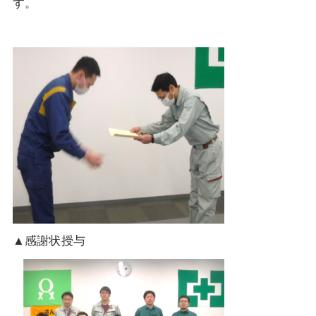
す。
▲感謝状授与