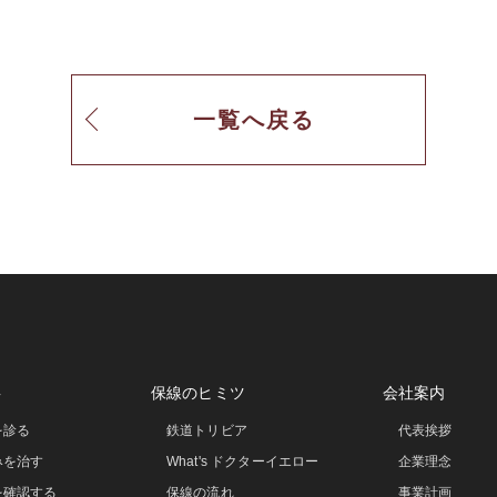
一覧へ戻る
事
保線のヒミツ
会社案内
を診る
鉄道トリビア
代表挨拶
みを治す
What's ドクターイエロー
企業理念
を確認する
保線の流れ
事業計画