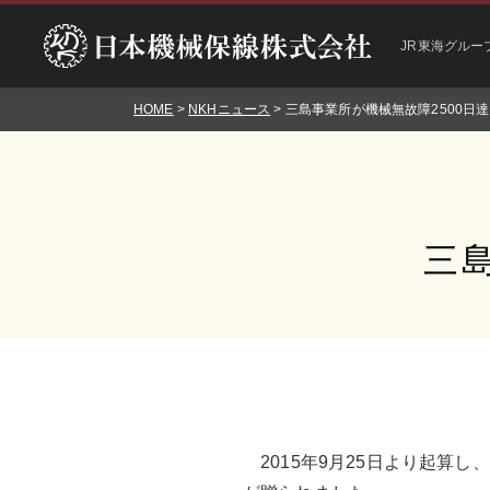
JR東海グルー
HOME
>
NKHニュース
> 三島事業所が機械無故障2500日
三
2015年9月25日より起算し