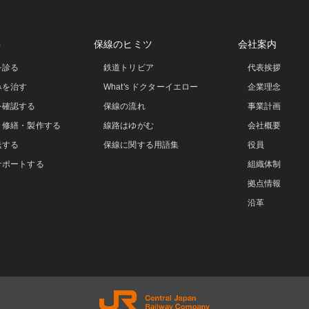
事
保線のヒミツ
会社案内
を診る
鉄道トリビア
代表挨拶
みを治す
What's ドクターイエロー
企業理念
を確認する
保線の流れ
事業計画
・修繕・製作する
線路はゆがむ
会社概要
送する
保線に関する用語集
役員
サポートする
組織体制
拠点情報
沿革