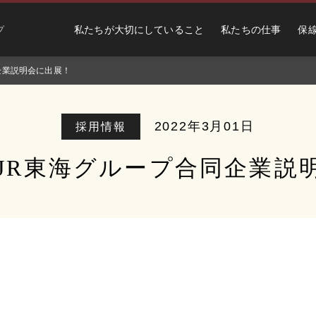
私たちが大切にしていること
私たちの仕事
保
プ
同企業説明会に出展！
2022年3月01日
採用情報
卒】JR東海グループ合同企業説
！