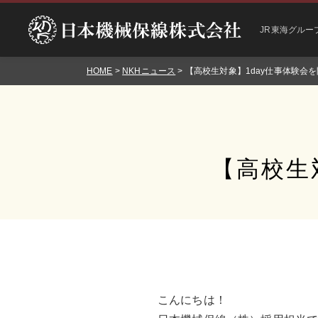
JR東海グルー
HOME
>
NKHニュース
> 【高校生対象】1day仕事体験会
【高校生
こんにちは！
