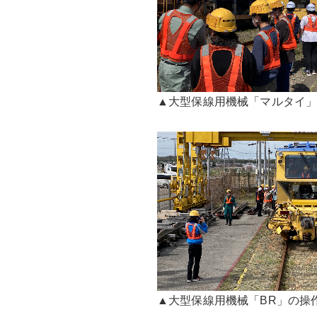
▲大型保線用機械「マルタイ」
▲大型保線用機械「BR」の操作