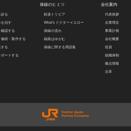
事
保線のヒミツ
会社案内
を診る
鉄道トリビア
代表挨拶
みを治す
What's ドクターイエロー
企業理念
を確認する
保線の流れ
事業計画
・修繕・製作する
線路はゆがむ
会社概要
送する
保線に関する用語集
役員
サポートする
組織体制
拠点情報
沿革