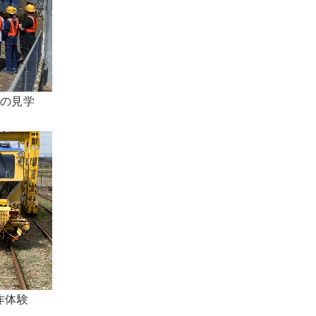
の見学

体験
