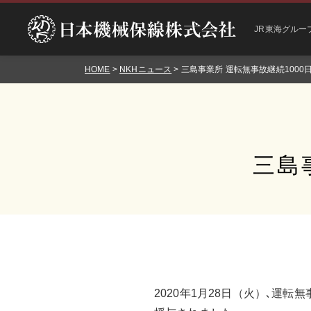
JR東海グルー
HOME
>
NKHニュース
> 三島事業所 運転無事故継続1000
三島
2020年1月28日（火）､運転