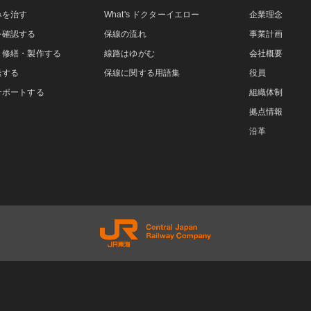
みを治す
What's ドクターイエロー
企業理念
を確認する
保線の流れ
事業計画
・修繕・製作する
線路はゆがむ
会社概要
送する
保線に関する用語集
役員
サポートする
組織体制
拠点情報
沿革