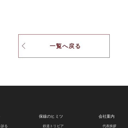
一覧へ戻る
事
保線のヒミツ
会社案内
を診る
鉄道トリビア
代表挨拶