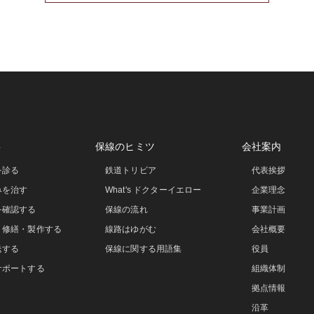
事
保線のヒミツ
会社案内
を診る
鉄道トリビア
代表挨拶
みを治す
What's ドクターイエロー
企業理念
を確認する
保線の流れ
事業計画
・修繕・製作する
線路はゆがむ
会社概要
送する
保線に関する用語集
役員
サポートする
組織体制
拠点情報
沿革