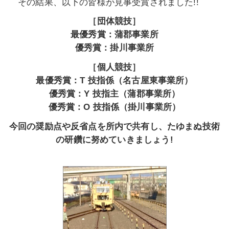
その結果、以下の皆様が見事受賞されました!!
［団体競技］
最優秀賞：
蒲郡
事業所
優秀賞：
掛川
事業所
［個人競技］
最優秀賞：T 技指係
（名古屋
東事業所
）
優秀
賞
：Y 技指主
（蒲郡事業所）
優秀
賞
：O
技指係
（
掛川
事業所
）
今回の奨励点や反省点を所内で共有し、たゆまぬ技術
の研鑽に努めていきましょう
!