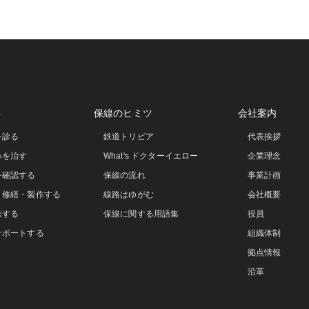
事
保線のヒミツ
会社案内
を診る
鉄道トリビア
代表挨拶
みを治す
What's ドクターイエロー
企業理念
を確認する
保線の流れ
事業計画
・修繕・製作する
線路はゆがむ
会社概要
送する
保線に関する用語集
役員
サポートする
組織体制
拠点情報
沿革