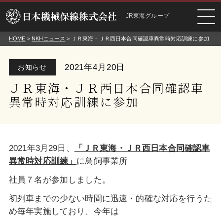
JR東海グループ
HOME
>
NKHニュース
> ＪＲ東海・ＪＲ西日本合同確認車異常時対応訓練に参加
2021年4月20日
お知らせ
ＪＲ東海・ＪＲ西日本合同確認車
異常時対応訓練に参加
2021年3月29日、
「ＪＲ東海・ＪＲ
西日本合同確認車
異常時対応
訓練」
に鳥飼事業所
社員７名が参加しました。
初列車までの少ない時間に迅速・的確な対応を行うた
め毎年実施しており、今年は