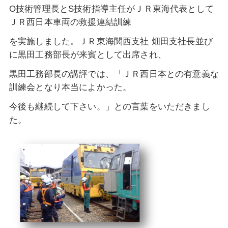
O技術管理長とS技術指導主任がＪＲ東海代表として
ＪＲ西日本車両の救援連結訓練
を実施しました。ＪＲ東海関西支社 畑田支社長並び
に黒田工務部長が来賓として出席され、
黒田工務部長の講評では、「ＪＲ西日本との有意義な
訓練会となり本当によかった。
今後も継続して下さい。」との言葉をいただきまし
た。