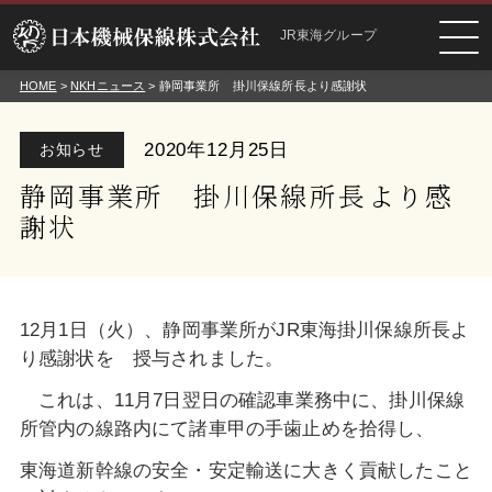
JR東海グループ
HOME
>
NKHニュース
> 静岡事業所 掛川保線所長より感謝状
2020年12月25日
お知らせ
静岡事業所 掛川保線所長より感
謝状
12月1日（火）、静岡事業所がJR東海掛川保線所長よ
り感謝状を 授与されました。
これは、11月7日翌日の確認車業務中に、掛川保線
所管内の線路内にて諸車甲の手歯止めを拾得し、
東海道新幹線の安全・安定輸送に大きく貢献したこと