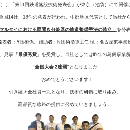
（木）、「第11回鉄道施設技術発表会」が東京（池袋）にて開催
全国14社、18件の発表が行われ、中部地区代表として当社か
マルタイにおける両開き分岐器の軌道整備手法の確立
」
を発
発表者：
Y
技術係、補助者：N技術指導主任 現：名古屋東事業
、見事
「最優秀賞」
を受賞し、当社としては昨年の鳥飼事業
“全国大会
2
連覇”
となりました。
おめでとうございます！
引き続き全社員一丸となり、技術の研鑽に取り組み、
高品質な線路の提供に努めていきましょう。