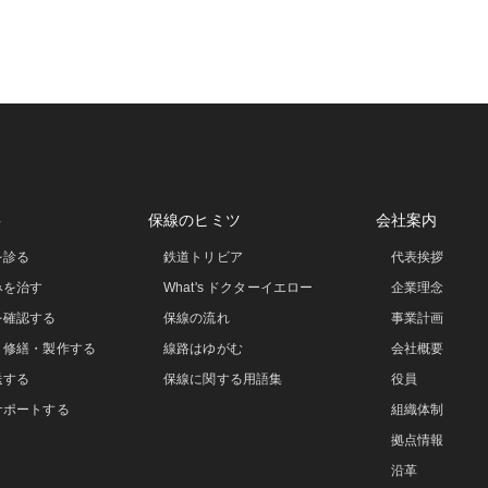
事
保線のヒミツ
会社案内
を診る
鉄道トリビア
代表挨拶
みを治す
What's ドクターイエロー
企業理念
を確認する
保線の流れ
事業計画
・修繕・製作する
線路はゆがむ
会社概要
送する
保線に関する用語集
役員
サポートする
組織体制
拠点情報
沿革