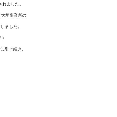
されました。
ら大垣事業所の
表しました。
所）
所に引き続き、