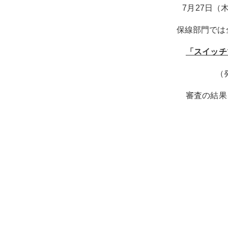
7月27日
保線部門では
「
スイッチ
（
審査の結果