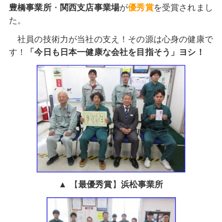
豊橋
事業所
・
関西支店事業場
が
優秀賞
を受賞されまし
た。
社員の技術力が当社の支え！その源は心身の健康で
す！
「
今日も
日本一健康な会社を目指そう
」ヨシ！
▲ 【
最優秀賞
】
浜松
事業所