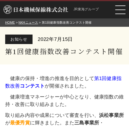
JR東海グループ
HOME
>
NKHニュース
> 第1回健康指数改善コンテスト開催
2022年7月15日
お知らせ
第1回健康指数改善コンテスト開催
健康の保持・増進の推進を目的として
第1回健康指
数改善
コンテスト
が開催されました。
健康増進マネージャーが中心となり、健康指数の維
持・改善に取り組みました。
取り組み内容や成果について審査を行い、
浜松事業所
が
最優秀賞
に輝きました。また
三島事業所
・