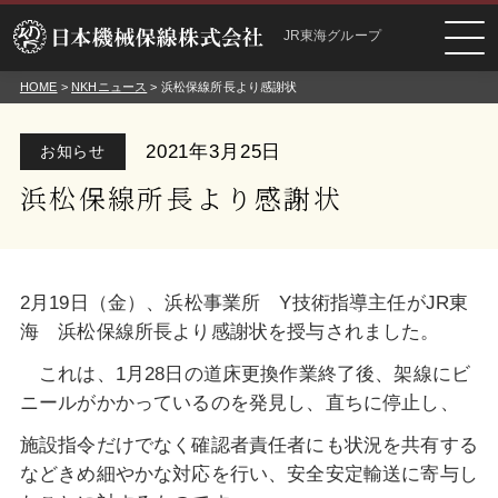
JR東海グループ
HOME
>
NKHニュース
> 浜松保線所長より感謝状
2021年3月25日
お知らせ
浜松保線所長より感謝状
2月19日（金）、浜松事業所 Y技術指導主任がJR東
海 浜松保線所長より感謝状を授与されました。
これは、1月28日の道床更換作業終了後、架線にビ
ニールがかかっているのを発見し、直ちに停止し、
施設指令だけでなく確認者責任者にも状況を共有する
などきめ細やかな対応を行い、安全安定輸送に寄与し