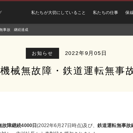
私たちが大切にしていること
私たちの仕事
保
プ
転無事故 継続達成
2022年9月05日
お知らせ
 機械無故障・鉄道運転無事
無故障継続
4
000
日
(2022年6月27日時点)及び、
鉄道運転無事故