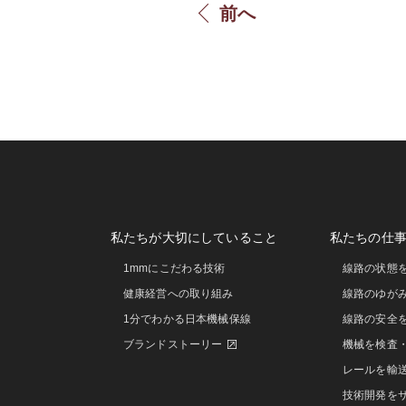
前へ
私たちが大切にしていること
私たちの仕
1mmにこだわる技術
線路の状態
健康経営への取り組み
線路のゆが
1分でわかる日本機械保線
線路の安全
ブランドストーリー
機械を検査
レールを輸
技術開発を