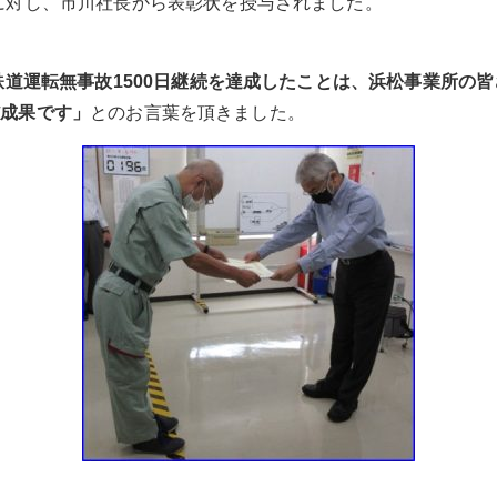
に対し、市川社長から表彰状を授与されました。
り
鉄道運転無事故
1500
日継続
を達成したことは、浜松事業所の皆
だ成果です」
とのお言葉を頂きました。