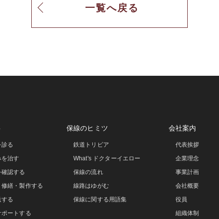
一覧へ戻る
事
保線のヒミツ
会社案内
を診る
鉄道トリビア
代表挨拶
みを治す
What's ドクターイエロー
企業理念
を確認する
保線の流れ
事業計画
・修繕・製作する
線路はゆがむ
会社概要
送する
保線に関する用語集
役員
サポートする
組織体制