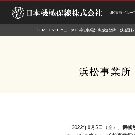
JR東海グルー
HOME
>
NKHニュース
> 浜松事業所 機械無故障・鉄道運
浜松事業所
2022年8月5日（金）、
機械