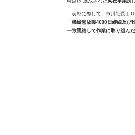
時点)を
達成された
浜松
事業所
表彰に際して、市川社長よ
「
機械無故障
4000
日継続
及び
一致団結
して作業に取り組ん