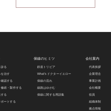
事
保線のヒミツ
会社案内
を診る
鉄道トリビア
代表挨拶
みを治す
What's ドクターイエロー
企業理念
を確認する
保線の流れ
事業計画
・修繕・製作する
線路はゆがむ
会社概要
送する
保線に関する用語集
役員
サポートする
組織体制
拠点情報