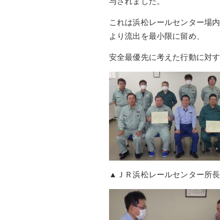
与されました。
これは浜松レールセンター場
より流出を最小限に留め、
安全最優先に考えた行動に対
▲ＪＲ浜松レールセンター所