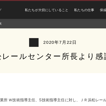
私たちが大切にしていること
私たちの仕事
保
プ
状
2020年7月22日
松レールセンター所長より感
ル事業所 Ｗ技術指導主任、S技術指導主任に対し、ＪＲ浜松レ