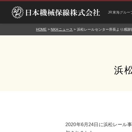
JR東海グルー
HOME
>
NKHニュース
> 浜松レールセンター所長より感謝
浜
2020年6月24日に浜松レー