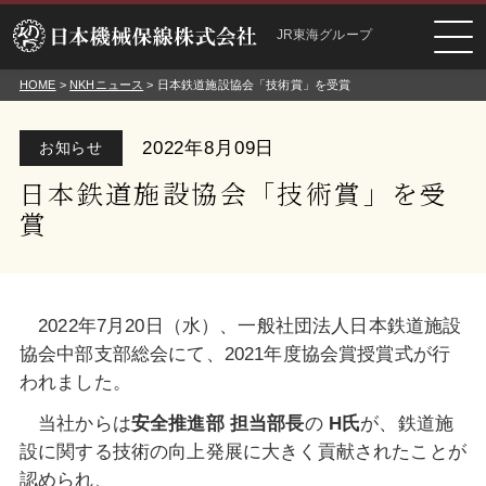
JR東海グループ
HOME
>
NKHニュース
> 日本鉄道施設協会「技術賞」を受賞
2022年8月09日
お知らせ
日本鉄道施設協会「技術賞」を受
賞
2022年7月20日（水）、一般社団法人日本鉄道施設
協会中部支部総会にて、2021年度協会賞授賞式が行
われました。
当社からは
安全推進部
担当
部長
の
H氏
が、鉄道施
設に関する技術の向上発展に大きく貢献されたことが
認められ、