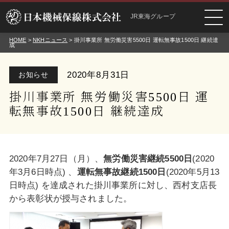
JR東海グループ
HOME
>
NKHニュース
> 掛川事業所 無労働災害5500日 運転無事故1500日 継続達
成
2020年8月31日
お知らせ
掛川事業所 無労働災害5500日 運
転無事故1500日 継続達成
2020年7月27日（月）、
無労働災害継続
5
5
00
日
(2020
年3月6日時点) 、
運転無事故継続
1500
日
(2020年5月13
日時点) を達成された掛川事業所に対し、西村支店長
から表彰状が授与されました。