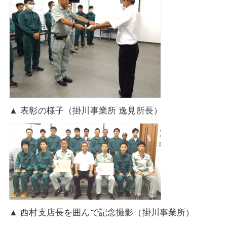
▲ 表彰の様子（掛川事業所 逸見所長）
▲ 西村支店長を囲んで記念撮影（掛川事業所）