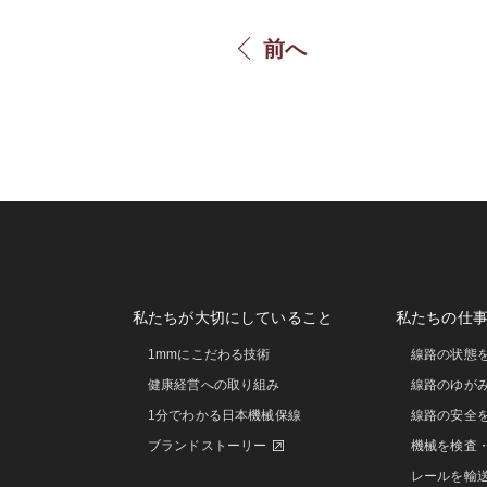
前へ
私たちが大切にしていること
私たちの仕
1mmにこだわる技術
線路の状態
健康経営への取り組み
線路のゆが
1分でわかる日本機械保線
線路の安全
ブランドストーリー
機械を検査
レールを輸