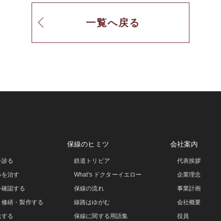
一覧へ戻る
事
保線のヒミツ
会社案内
を診る
鉄道トリビア
代表挨拶
みを治す
What's ドクターイエロー
企業理念
を確認する
保線の流れ
事業計画
・修繕・製作する
線路はゆがむ
会社概要
送する
保線に関する用語集
役員