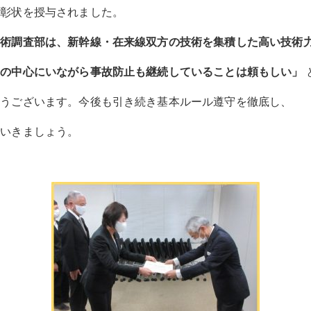
表彰状を授与されました。
技術調査部は、新幹線
・
在来線双方の技術を集積した
高い技術
発の中心にいながら事故防止も継続していることは頼もしい」
うございます。今後も引き続き基本
ルール遵守を徹底し、
でいきましょう。