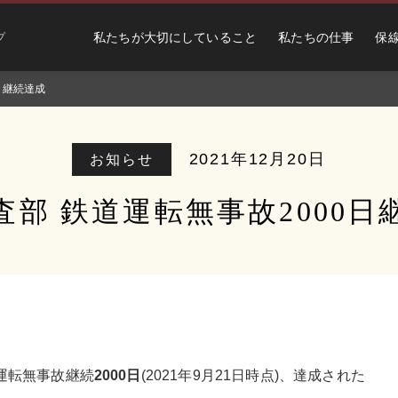
私たちが大切にしていること
私たちの仕事
保
プ
日継続達成
2021年12月20日
お知らせ
査部 鉄道運転無事故2000日
道運転無事故継続
2000
日
(2021年9月21日時点)、
達成された