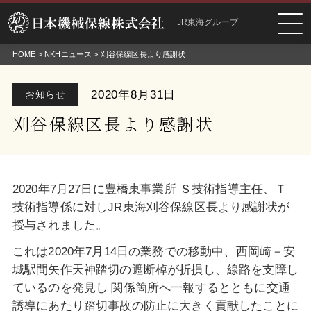
JR東海グループ
HOME
>
NKHニュース
> 刈谷保線区長より感謝状
2020年8月31日
お知らせ
刈谷保線区長より感謝状
2020年7月27日に豊橋東事業所 Ｓ技術指導主任、Ｔ
技術指導係に対しJR東海刈谷保線区長より感謝状が
授与されました。
これは2020年7月14日の業務での移動中、西岡崎－安
城駅間矢作天神踏切の遮断棹が折損し、線路を支障し
ているのを発見し 関係箇所へ一報するとともに交通
誘導にあたり踏切事故の防止に大きく貢献したことに